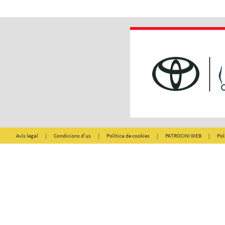
Avís legal
|
Condicions d'us
|
Política de cookies
|
PATROCINI WEB
|
Pol