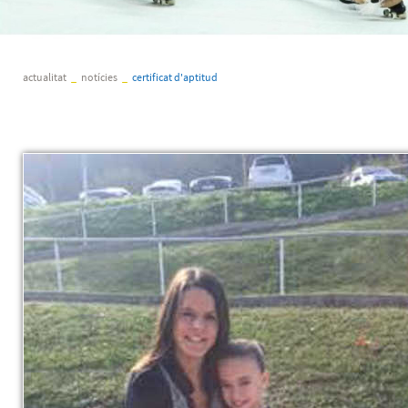
actualitat
_
notícies
_
certificat d'aptitud