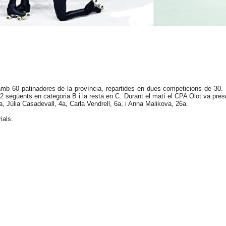
 amb 60 patinadores de la província, repartides en dues competicions de 30.
 12 següents en categoria B i la resta en C. Durant el matí el CPA Olot va pre
a, Júlia Casadevall, 4a, Carla Vendrell, 6a, i Anna Malikova, 26a.
rials.