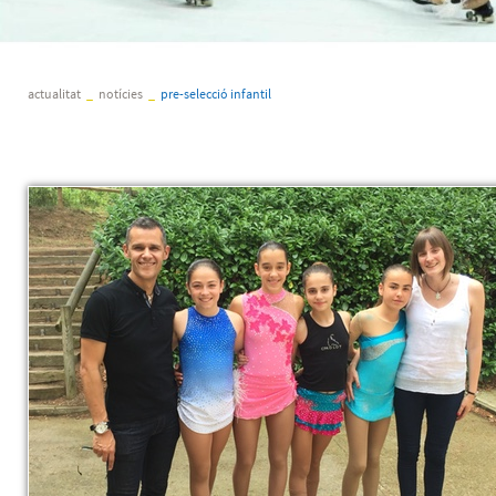
actualitat
_
notícies
_
pre-selecció infantil