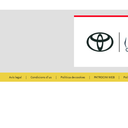
Avís legal
|
Condicions d'us
|
Política de cookies
|
PATROCINI WEB
|
Pol