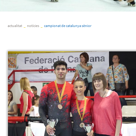
actualitat
_
notícies
_
campionat de catalunya sènior