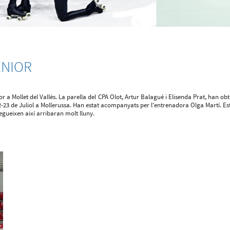
ÈNIOR
a Mollet del Vallès. La parella del CPA Olot, Artur Balagué i Elisenda Prat, han ob
2-23 de Juliol a Mollerussa. Han estat acompanyats per l'entrenadora Olga Martí.
Es
egueixen així arribaran molt lluny.