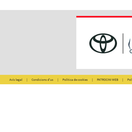
Avís legal
|
Condicions d'us
|
Política de cookies
|
PATROCINI WEB
|
Pol