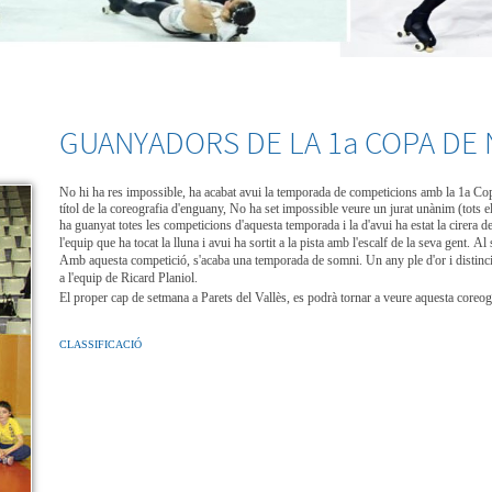
GUANYADORS DE LA 1a COPA DE
No hi ha res impossible, ha acabat avui la temporada de competicions amb la 1a Copa
títol de la coreografia d'enguany, No ha set impossible veure un jurat unànim (tots
ha guanyat totes les competicions d'aquesta temporada i la d'avui ha estat la cirera d
l'equip que ha tocat la lluna i avui ha sortit a la pista amb l'escalf de la seva gent.
Al 
Amb aquesta competició, s'acaba una temporada de somni. Un any ple d'or i distincio
a l'equip de Ricard Planiol.
El proper cap de setmana a Parets del Vallès, es podrà tornar a veure aquesta coreog
CLASSIFICACIÓ