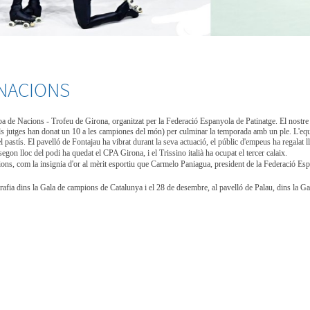
 NACIONS
 de Nacions - Trofeu de Girona, organitzat per la Federació Espanyola de Patinatge. El nostre 
 els jutges han donat un 10 a les campiones del món) per culminar la temporada amb un ple. L'eq
el pastís. El pavelló de Fontajau ha vibrat durant la seva actuació, el públic d'empeus ha regalat 
segon lloc del podi ha quedat el CPA Girona, i el Trissino italià ha ocupat el tercer calaix.
ns, com la insignia d'or al mèrit esportiu que Carmelo Paniagua, president de la Federació Espa
rafia dins la Gala de campions de Catalunya i el 28 de desembre, al pavelló de Palau, dins la Ga