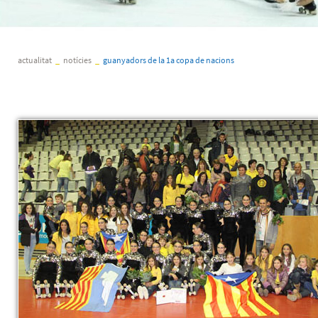
actualitat
_
notícies
_
guanyadors de la 1a copa de nacions