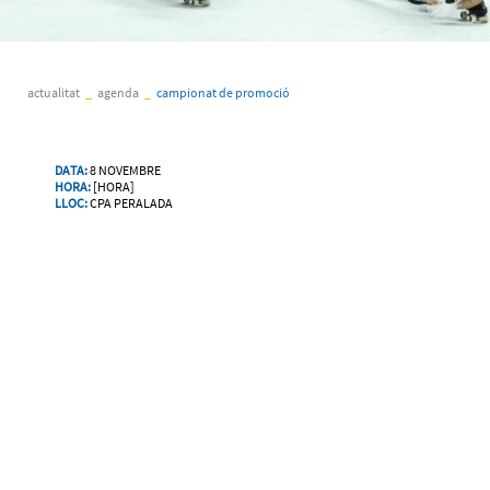
actualitat
_
agenda
_
campionat de promoció
DATA:
8 NOVEMBRE
HORA:
[HORA]
LLOC:
CPA PERALADA