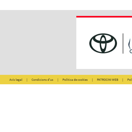
Avís legal
|
Condicions d'us
|
Política de cookies
|
PATROCINI WEB
|
Pol