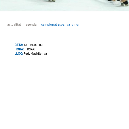
actualitat
_
agenda
_
campionat espanya junior
DATA:
18 - 19 JULIOL
HORA:
[HORA]
LLOC:
Fed. Madrilenya