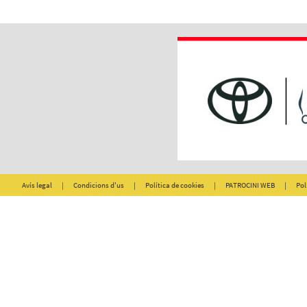
Avís legal
|
Condicions d'us
|
Política de cookies
|
PATROCINI WEB
|
Pol