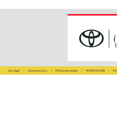
Avís legal
|
Condicions d'us
|
Política de cookies
|
PATROCINI WEB
|
Pol