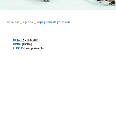
actualitat
_
agenda
_
copa girona de grups xou
DATA:
15 - 16 MARÇ
HORA:
[HORA]
LLOC:
Patinatge Aro Club