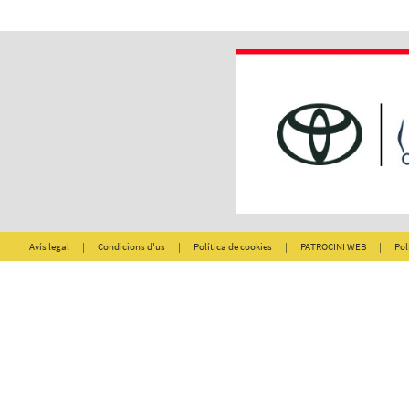
Avís legal
|
Condicions d'us
|
Política de cookies
|
PATROCINI WEB
|
Pol