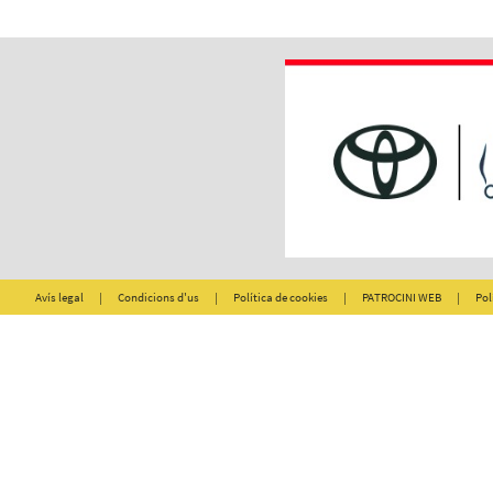
Avís legal
|
Condicions d'us
|
Política de cookies
|
PATROCINI WEB
|
Pol