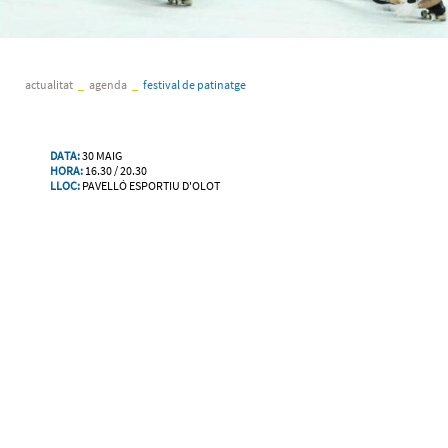
actualitat
_
agenda
_
festival de patinatge
DATA:
30 MAIG
HORA:
16.30 / 20.30
LLOC:
PAVELLÓ ESPORTIU D'OLOT