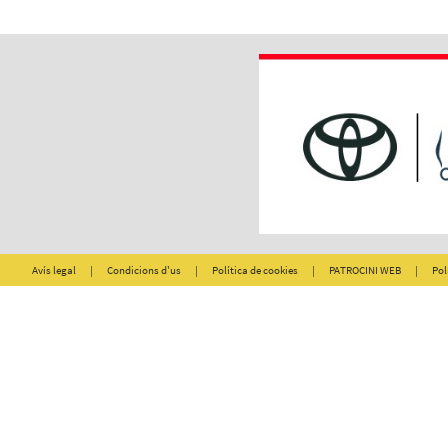
Avís legal
|
Condicions d'us
|
Política de cookies
|
PATROCINI WEB
|
Pol