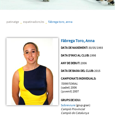
patinatge
_
expatinadors/es
_
fàbrega toro, anna
Fàbrega Toro, Anna
DATA DE NAIXEMENT:
30/05/1993
DATA D'INICI AL CLUB:
1998
ANY DE DEBUT:
2006
DATA DE BAIXA DEL CLUB:
2015
CAMPIONATS INDIVIDUALS:
TERRITORIAL
(cadet)
2006
(juvenil)
2007
GRUPS DE XOU:
S
obreviure
(grup gran)
Campió Provincial
Campió de Catalunya