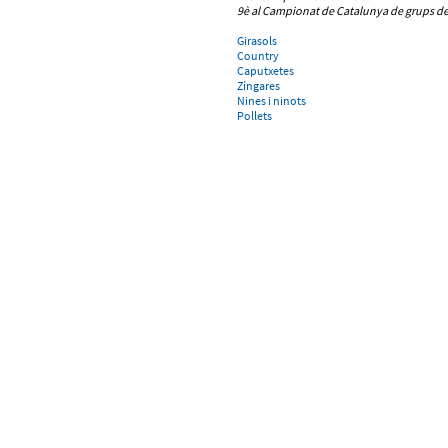
9è al Campionat de Catalunya de grups de
Girasols
Country
Caputxetes
Zíngares
Nines i ninots
Pollets