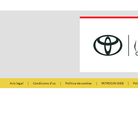
Avís legal
|
Condicions d'us
|
Política de cookies
|
PATROCINI WEB
|
Pol