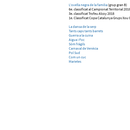
L'ovella negra de la familia
(grup gran B)
6e. classificat al Campionat Territorial 201
3e. classificat Trofeu Alcoy 2018
1e. Classificat Copa Catalunya Grups Xou 
La dansa de la serp
Tants caps tants barrets
Guerra a la cuina
Aigua i Foc
Sóm fràgils
Carnaval de Venècia
Pol Sud
Com un cuc
Marietes