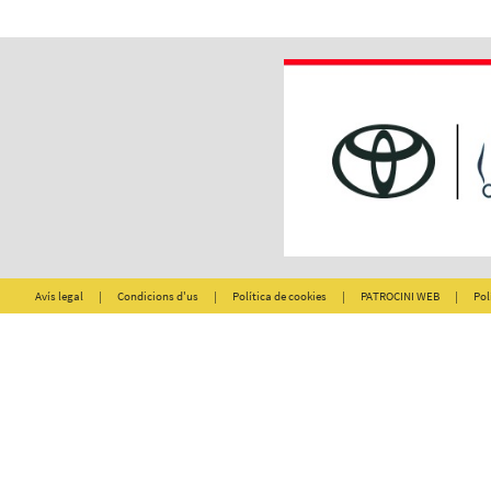
Avís legal
|
Condicions d'us
|
Política de cookies
|
PATROCINI WEB
|
Pol