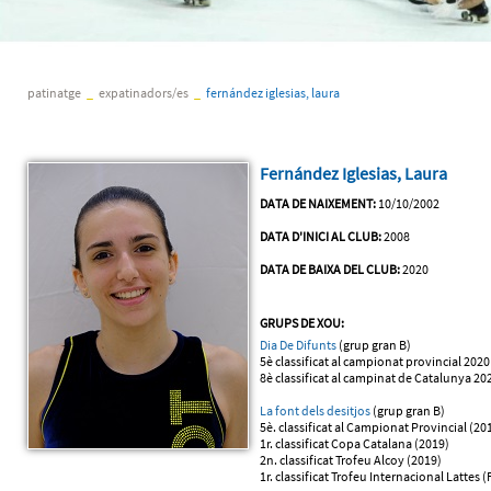
patinatge
_
expatinadors/es
_
fernández iglesias, laura
Fernández Iglesias, Laura
DATA DE NAIXEMENT:
10/10/2002
DATA D'INICI AL CLUB:
2008
DATA DE BAIXA DEL CLUB:
2020
GRUPS DE XOU:
Dia De Difunts
(grup gran B)
5è classificat al campionat provincial 2020
8è classificat al campinat de Catalunya 20
La font dels desitjos
(grup gran B)
5è. classificat al Campionat Provincial (20
1r. classificat Copa Catalana (2019)
2n. classificat Trofeu Alcoy (2019)
1r. classificat Trofeu Internacional Lattes 