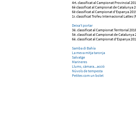
4rt. classificat al Campionat Provincial 20
6è classificat al Campionat de Catalunya 
6è classificat al Campionat d'Espanya 201
1r. classificat Trofeu Internacional Lattes 
Deixa't portar
3é. classificat al Campionat Territorial 201
5é. classificat al Campionat de Catalunya 
6é. classificat al Campionat d'Espanya 20
Samba di Bahía
La meva mitja taronja
Salvatge
Marineres
Llums, càmara...acció
Núvols de tempesta
Petites com un bolet