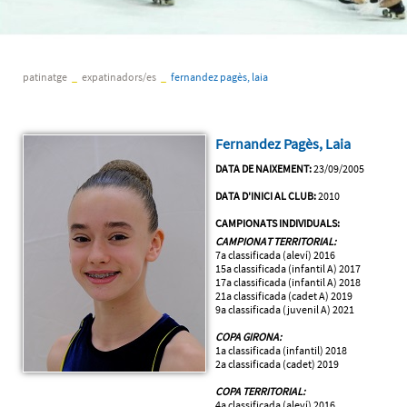
patinatge
_
expatinadors/es
_
fernandez pagès, laia
Fernandez Pagès, Laia
DATA DE NAIXEMENT:
23/09/2005
DATA D'INICI AL CLUB:
2010
CAMPIONATS INDIVIDUALS:
CAMPIONAT TERRITORIAL:
7a classificada (aleví) 2016
15a classificada (infantil A) 2017
17a classificada (infantil A) 2018
21a classificada (cadet A) 2019
9a classificada (juvenil A) 2021
COPA GIRONA:
1a classificada (infantil) 2018
2a classificada (cadet) 2019
COPA TERRITORIAL:
4a classificada (aleví) 2016