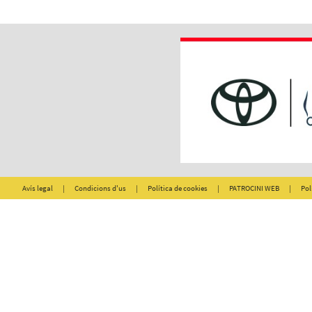
Avís legal
|
Condicions d'us
|
Política de cookies
|
PATROCINI WEB
|
Pol