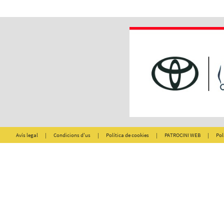
Avís legal
|
Condicions d'us
|
Política de cookies
|
PATROCINI WEB
|
Pol