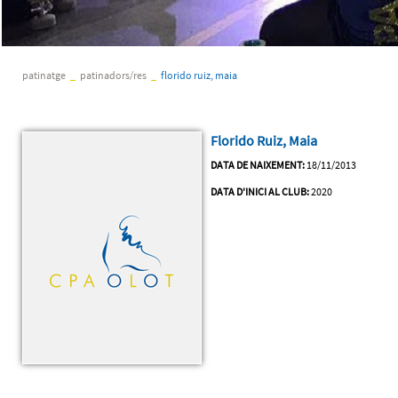
patinatge
_
patinadors/res
_
florido ruiz, maia
Florido Ruiz, Maia
DATA DE NAIXEMENT:
18/11/2013
DATA D'INICI AL CLUB:
2020