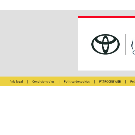
Avís legal
|
Condicions d'us
|
Política de cookies
|
PATROCINI WEB
|
Pol