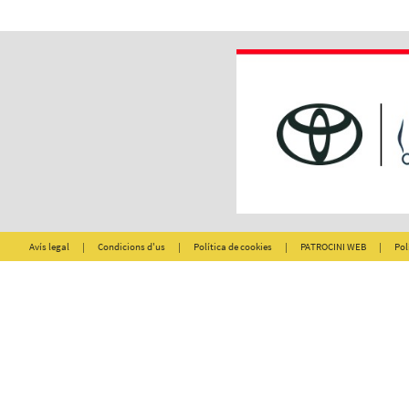
Avís legal
|
Condicions d'us
|
Política de cookies
|
PATROCINI WEB
|
Pol