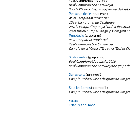
4t. al Campionat Provincial
8è al Campionat de Catalunya
2n a la III Copa d'Espanya (Trofeu de Ciuta
Pensa un desig
(grup gran)
4t. al Campionat Provincial
10è al Campionat de Catalunya
2n a la II Copa d'Espanya (Trofeu de Ciutat
2n al Trofeu Europeu de grups xou grans 2
Temptació
(grup gran)
4t al Campionat Provincial
7è al Campionat de Catalunya
Campió de la I Copa d'Espanya (Trofeu Ciu
So de cordes
(grup gran)
5è al Campionat Provincial 2010.
9è al Campionat de Catalunya de grups de
Dansa celta
(promoció)
Campió Trofeu Girona
de grups de xou gr
Sota les flames
(promoció)
Campió Trofeu Girona
de grups de xou gr
Escacs
Criatures del bosc