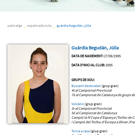
patinatge
_
expatinadors/es
_
guàrdia begudán, júlia
Guàrdia Begudán, Júlia
DATA DE NAIXEMENT:
27/06/1995
DATA D'INICI AL CLUB:
2005
GRUPS DE XOU:
Buscant destinatari
(grup gran)
4t al Campionat Provincial
7è al Campionat de Catalunya
de grups de
Volcànic
(grup gran)
3r al Campionat Provincial
5è al Campionat de Catalunya
Campió la IV Copa d'Espanya (Trofeu de Ci
i Campió del Trofeu d'Europa a Dinan (Fra
Torna a casa
(grup gran)