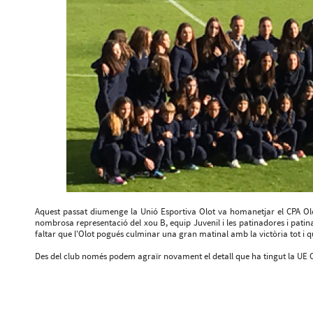
Aquest passat diumenge la Unió Esportiva Olot va homanetjar el CPA Olot 
nombrosa representació del xou B, equip Juvenil i les patinadores i pati
faltar que l'Olot pogués culminar una gran matinal amb la victòria tot i qu
Des del club només podem agraïr novament el detall que ha tingut la UE O