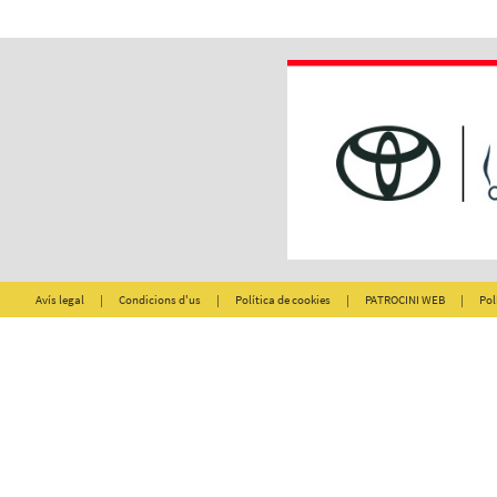
Avís legal
|
Condicions d'us
|
Política de cookies
|
PATROCINI WEB
|
Pol