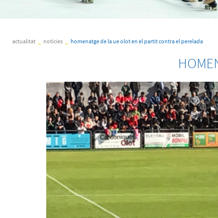
actualitat
_
notícies
_
homenatge de la ue olot en el partit contra el perelada
HOMEN