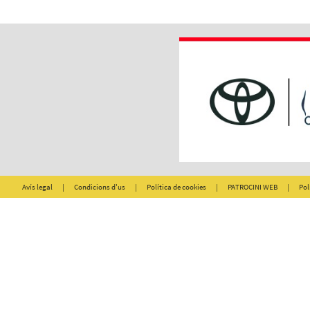
Avís legal
|
Condicions d'us
|
Política de cookies
|
PATROCINI WEB
|
Pol