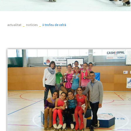
actualitat
_
notícies
_
ii trofeu de celrà