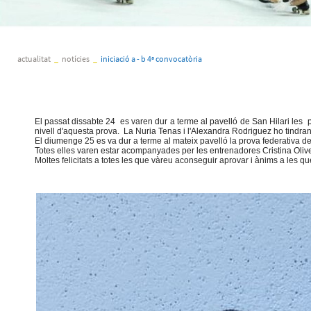
actualitat
_
notícies
_
iniciació a - b 4ª convocatòria
El passat dissabte 24 es varen dur a terme al pavelló de San Hilari les pr
nivell d'aquesta prova. La Nuria Tenas i l'Alexandra Rodriguez ho tindran
El diumenge 25 es va dur a terme al mateix pavelló la prova federativa de n
Totes elles varen estar acompanyades per les entrenadores Cristina Oliv
Moltes felicitats a totes les que vàreu aconseguir aprovar i ànims a les 