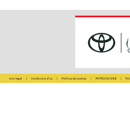
Avís legal
|
Condicions d'us
|
Política de cookies
|
PATROCINI WEB
|
Pol