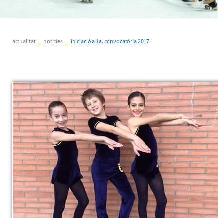
actualitat
_
notícies
_
iniciació a 1a. convocatòria 2017