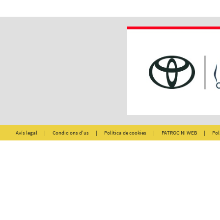
Avís legal
|
Condicions d'us
|
Política de cookies
|
PATROCINI WEB
|
Pol