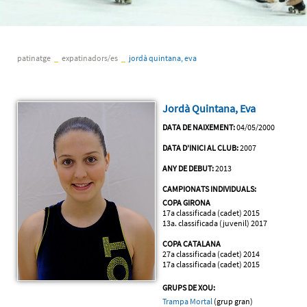
patinatge
_
expatinadors/es
_
jordà quintana, eva
Jordà Quintana, Eva
DATA DE NAIXEMENT:
04/05/2000
DATA D'INICI AL CLUB:
2007
ANY DE DEBUT:
2013
CAMPIONATS INDIVIDUALS:
COPA GIRONA
17a classificada (cadet) 2015
13a. classificada (juvenil) 2017
COPA CATALANA
27a classificada (cadet) 2014
17a classificada (cadet) 2015
GRUPS DE XOU:
Trampa Mortal
(grup gran)