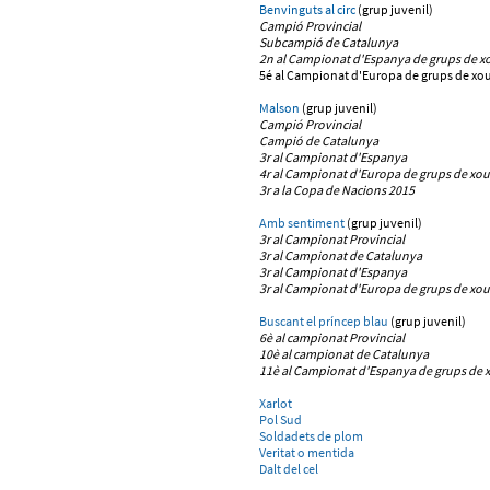
Benvinguts al circ
(grup juvenil)
Campió Provincial
Subcampió de Catalunya
2n al Campionat d'Espanya de grups de xo
5é al Campionat d'Europa de grups de xou
Malson
(grup juvenil)
Campió Provincial
Campió de Catalunya
3r al Campionat d'Espanya
4r al Campionat d'Europa
de grups de xou
3r a la Copa de Nacions 2015
Amb sentiment
(grup juvenil)
3r al Campionat Provincial
3r al Campionat de Catalunya
3r
al Campionat d'Espanya
3r al Campionat d'Europa de grups de xou
Buscant el príncep blau
(grup juvenil)
6è al campionat Provincial
10è al campionat de Catalunya
11è
al Campionat d'Espanya de grups de x
Xarlot
Pol Sud
Soldadets de plom
Veritat o mentida
Dalt del cel