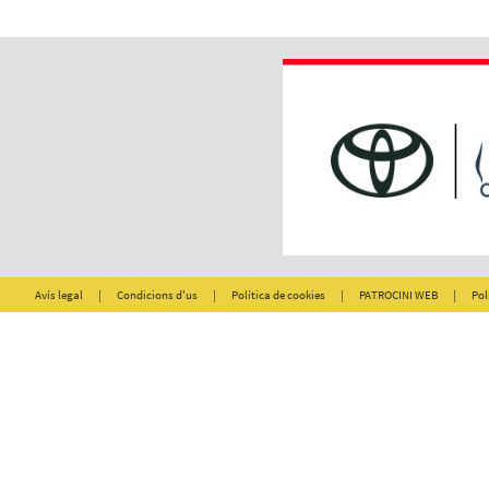
Avís legal
|
Condicions d'us
|
Política de cookies
|
PATROCINI WEB
|
Pol