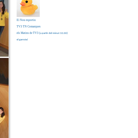
El Nou esportiu
TV3 TN Comarques
els Matins de TV3
(
a partir del minut 32.00)
el garrotxí