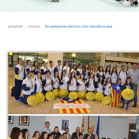
actualitat
_
notícies
_
les campiones del món, ben rebudes a casa