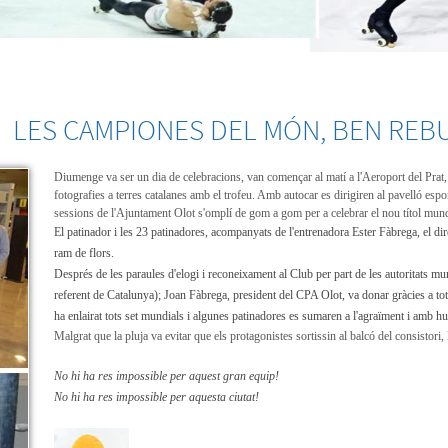
LES CAMPIONES DEL MÓN, BEN REB
Diumenge va ser un dia de celebracions, van començar al matí a l'Aeroport del Prat, o
fotografies a terres catalanes amb el trofeu. Amb autocar es dirigiren al pavelló esporti
sessions de l'Ajuntament Olot s'omplí de gom a gom per a celebrar el nou títol mund
El patinador i les 23 patinadores, acompanyats de l'entrenadora Ester Fàbrega, el dir
ram de flors.
Després de les paraules d'elogi i reconeixament al Club per part de les autoritats muni
referent de Catalunya); Joan Fàbrega, president del CPA Olot, va donar gràcies a toth
ha enlairat tots set mundials i algunes patinadores es sumaren a l'agraïment i amb humi
Malgrat que la pluja va evitar que els protagonistes sortissin al balcó del consistori, la
No hi ha res impossible per aquest gran equip!
No hi ha res impossible per aquesta ciutat!