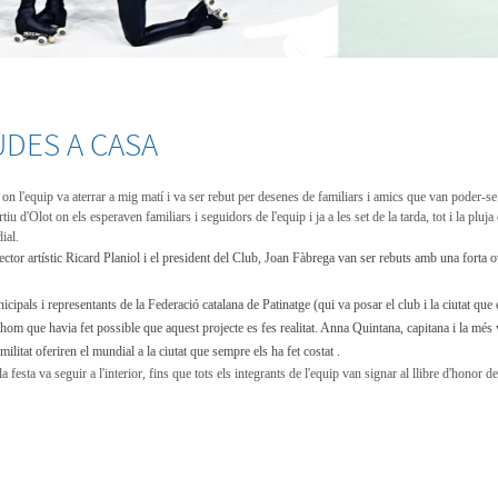
UDES A CASA
n l'equip va aterrar a mig matí i va ser rebut per desenes de familiars i amics que van poder-se
u d'Olot on els esperaven familiars i seguidors de l'equip i ja a les set de la tarda, tot i la pluja
ial.
ector artístic Ricard Planiol i el president del Club, Joan Fàbrega van ser rebuts amb una forta 
cipals i representants de la Federació catalana de Patinatge (qui va posar el club i la ciutat que 
om que havia fet possible que aquest projecte es fes realitat. Anna Quintana, capitana i la més v
litat oferiren el mundial a la ciutat que sempre els ha fet costat .
 festa va seguir a l'interior, fins que tots els integrants de l'equip van signar al llibre d'honor de 