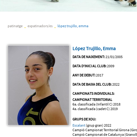
patinatge
_
expatinadors/es
_
lópez trujillo, emma
López Trujillo, Emma
DATA DE NAIXEMENT:
21/01/2005
DATA D'INICI AL CLUB:
2009
ANY DE DEBUT:
2017
DATA DE BAIXA DEL CLUB:
2022
CAMPIONATS INDIVIDUALS:
CAMPIONAT TERRITORIAL
6a. classificada (Infantil C) 2018
4a. classificada (cadet C) 2019
GRUPS DE XOU:
Escalant
(grup gran) 2022
Campió Campionat Territorial Girona (Gir
Campió Campionat de Catalunya (Granoll