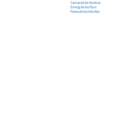
Carnaval de Venècia
Enmig de les flors
Festa de bombolles