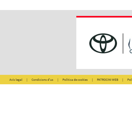
Avís legal
|
Condicions d'us
|
Política de cookies
|
PATROCINI WEB
|
Pol