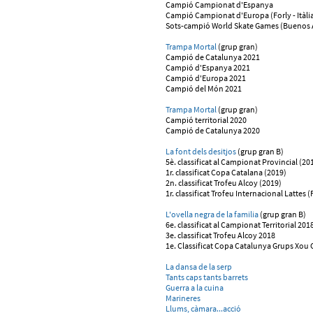
Campió Campionat d'Espanya
Campió Campionat d'Europa (Forly - Itàli
Sots-campió World Skate Games (Buenos Ai
Trampa Mortal
(grup gran)
Campió de Catalunya 2021
Campió d'Espanya 2021
Campió d'Europa 2021
Campió del Món 2021
Trampa Mortal
(grup gran)
Campió territorial 2020
Campió de Catalunya 2020
La font dels desitjos
(grup gran B)
5è. classificat al Campionat Provincial (20
1r. classificat Copa Catalana (2019)
2n. classificat Trofeu Alcoy (2019)
1r. classificat Trofeu Internacional Lattes 
L'ovella negra de la familia
(grup gran B)
6e. classificat al Campionat Territorial 201
3e. classificat Trofeu Alcoy 2018
1e. Classificat Copa Catalunya Grups Xou 
La dansa de la serp
Tants caps tants barrets
Guerra a la cuina
Marineres
Llums, càmara...acció