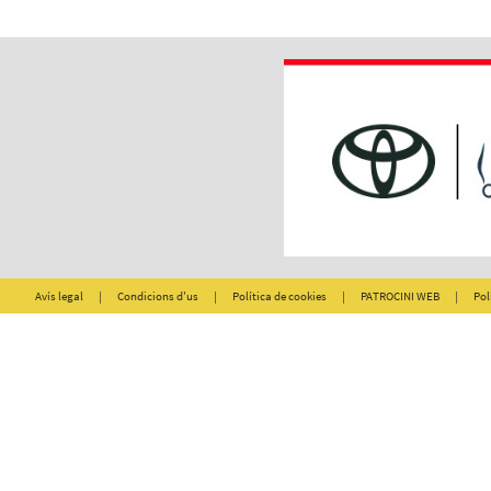
Avís legal
|
Condicions d'us
|
Política de cookies
|
PATROCINI WEB
|
Pol