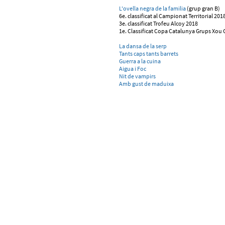
L'ovella negra de la familia
(grup gran B)
6e. classificat al Campionat Territorial 201
3e. classificat Trofeu Alcoy 2018
1e. Classificat Copa Catalunya Grups Xou 
La dansa de la serp
Tants caps tants barrets
Guerra a la cuina
Aigua i Foc
Nit de vampirs
Amb gust de maduixa