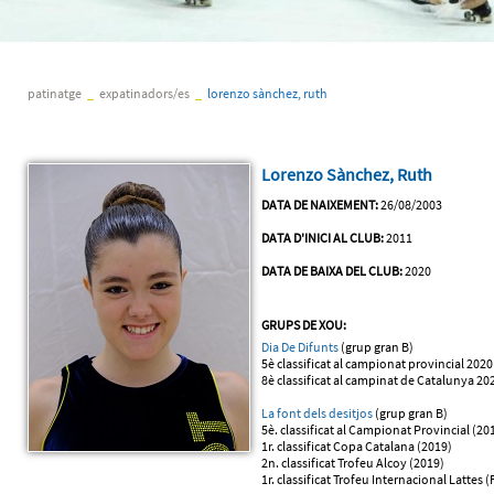
patinatge
_
expatinadors/es
_
lorenzo sànchez, ruth
Lorenzo Sànchez, Ruth
DATA DE NAIXEMENT:
26/08/2003
DATA D'INICI AL CLUB:
2011
DATA DE BAIXA DEL CLUB:
2020
GRUPS DE XOU:
Dia De Difunts
(grup gran B)
5è classificat al campionat provincial 2020
8è classificat al campinat de Catalunya 20
La font dels desitjos
(grup gran B)
5è. classificat al Campionat Provincial (20
1r. classificat Copa Catalana (2019)
2n. classificat Trofeu Alcoy (2019)
1r. classificat Trofeu Internacional Lattes 