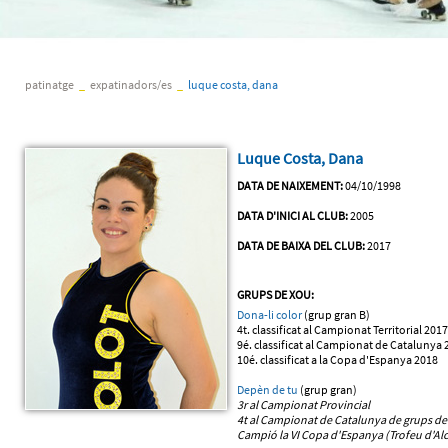
patinatge
_
expatinadors/es
_
luque costa, dana
Luque Costa, Dana
DATA DE NAIXEMENT:
04/10/1998
DATA D'INICI AL CLUB:
2005
DATA DE BAIXA DEL CLUB:
2017
GRUPS DE XOU:
Dona-li color
(grup gran B)
4t. classificat al Campionat Territorial 2017
9é. classificat al Campionat de Catalunya 
10é. classificat a la Copa d'Espanya 2018
Depèn de tu
(grup gran)
3r al Campionat Provincial
4t al Campionat de Catalunya
de grups de
Campió la VI Copa d'Espanya (Trofeu d'Alc