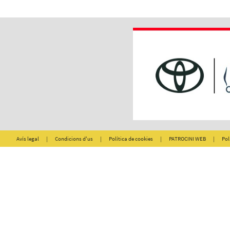
Avís legal
|
Condicions d'us
|
Política de cookies
|
PATROCINI WEB
|
Pol