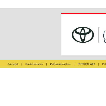
Avís legal
|
Condicions d'us
|
Política de cookies
|
PATROCINI WEB
|
Pol