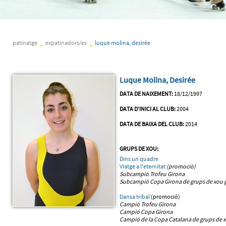
patinatge
_
expatinadors/es
_
luque molina, desirée
Luque Molina, Desirée
DATA DE NAIXEMENT:
18/12/1997
DATA D'INICI AL CLUB:
2004
DATA DE BAIXA DEL CLUB:
2014
GRUPS DE XOU:
Dins un quadre
Viatge a l'eternitat
(promoció)
Subcampió Trofeu Girona
Subcampió Copa Girona de grups de xou 
Dansa tribal
(promoció)
Campió Trofeu Girona
Campió Copa Girona
Campió de la Copa Catalana de grups de 