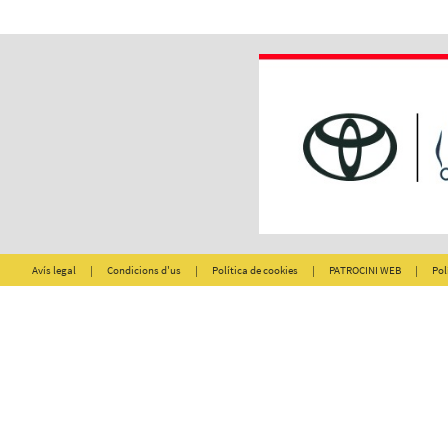
Avís legal
|
Condicions d'us
|
Política de cookies
|
PATROCINI WEB
|
Pol