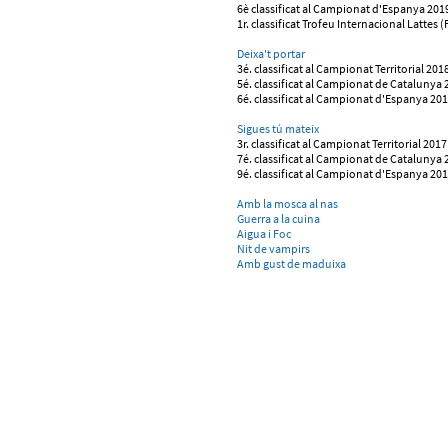
6è classificat al Campionat d'Espanya 201
1r. classificat Trofeu Internacional Lattes 
Deixa't portar
3é. classificat al Campionat Territorial 201
5é. classificat al Campionat de Catalunya 
6é. classificat al Campionat d'Espanya 20
Sigues tú mateix
3r. classificat al Campionat Territorial 2017
7é. classificat al Campionat de Catalunya 
9é. classificat al Campionat d'Espanya 20
Amb la mosca al nas
Guerra a la cuina
Aigua i Foc
Nit de vampirs
Amb gust de maduixa