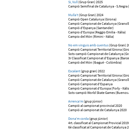
Si, Vull
(Grup Gran) 2025
Campió Semifinal de Catalunya - S.Negra 
Mulla't
(Grup Gran) 2024
Campió Open Catalunya (Girona)
Campió Campionat de Catalunya (Granoll
Campió d'Espanya (Santander)
Campio d'Europa (Reggio Emilia - Itàlia)
Campio del Món (Rimini - Itàlia)
No em vinguis amb cuentus
(Grup Gran) 2
Campió Campionat Territorial Girona (Gir
Sots-campió Campionat de Catalunya (Gra
3r Classificat Campionat d'Espanya (Barce
Campió del Món (Ibagué - Colòmbia)
Escalant
(grup gran) 2022
Campió Campionat Territorial Girona (Gir
Campió Campionat de Catalunya (Granoll
Campió Campionat d'Espanya
Campió Campionat d'Europa (Forly - Itàli
Sots-campió World Skate Games (Buenos Ai
Arrenca'm
(grup júnior)
Campió al campionat provincial 2020
Campió al campionat de Catalunya 2020
Dona'm corda
(grup júnior)
4rt. classificat al Campionat Provicial 2019
6è classificat al Campionat de Catalunya 