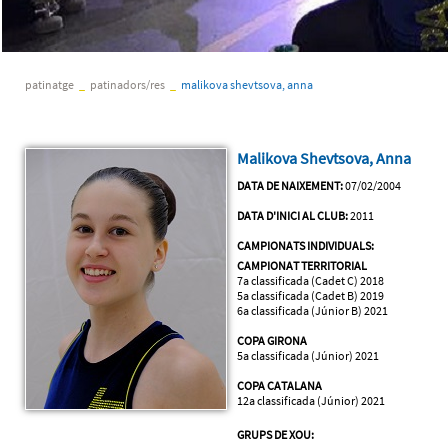
patinatge
_
patinadors/res
_
malikova shevtsova, anna
Malikova Shevtsova, Anna
DATA DE NAIXEMENT:
07/02/2004
DATA D'INICI AL CLUB:
2011
CAMPIONATS INDIVIDUALS:
CAMPIONAT TERRITORIAL
7a classificada (Cadet C) 2018
5a classificada (Cadet B) 2019
6a classificada (Júnior B) 2021
COPA GIRONA
5a classificada (Júnior) 2021
COPA CATALANA
12a classificada (Júnior) 2021
GRUPS DE XOU: