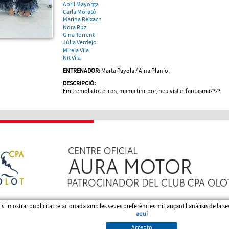
Abril Mayorga
Carla Morató
Marina Reixach
Nora Ruz
Gina Torrent
Júlia Verdejo
Mireia Vila
Nit Vila
ENTRENADOR:
Marta Payola / Aina Planiol
DESCRIPCIÓ:
Em tremola tot el cos, mama tinc por, heu vist el fantasma????
veis i mostrar publicitat relacionada amb les seves preferències mitjançant l'anàlisis de la
aquí
Accepto