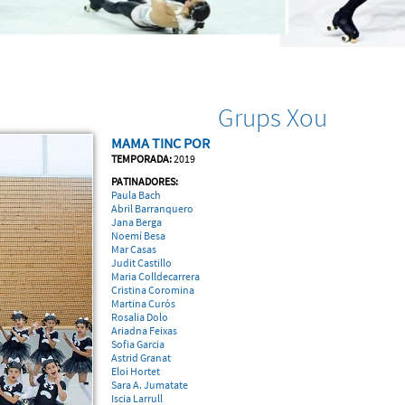
Grups Xou
MAMA TINC POR
TEMPORADA:
2019
PATINADORES:
Paula Bach
Abril Barranquero
Jana Berga
Noemí Besa
Mar Casas
Judit Castillo
Maria Colldecarrera
Cristina Coromina
Martina Curós
Rosalia Dolo
Ariadna Feixas
Sofia Garcia
Astrid Granat
Eloi Hortet
Sara A. Jumatate
Iscia Larrull