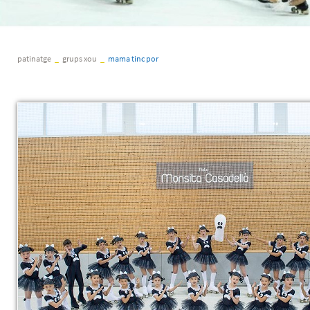
patinatge
_
grups xou
_
mama tinc por