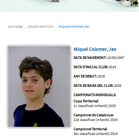
patinatge
_
expatinadors/es
_
miquel colomer, jan
Miquel Colomer, Jan
DATA DE NAIXEMENT:
15/09/2007
DATA D'INICI AL CLUB:
2014
ANY DE DEBUT:
2018
DATA DE BAIXA DEL CLUB:
2020
CAMPIONATS INDIVIDUALS:
Copa Territorial:
1r. classificat (infantil) 2019
Campionat de Catalunya:
12è classificat (infantil) 2019
Campionat Territorial
3er. classificat (infantil) 2019