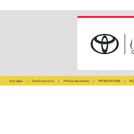
Avís legal
|
Condicions d'us
|
Política de cookies
|
PATROCINI WEB
|
Pol