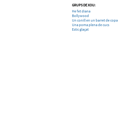
GRUPS DE XOU:
He fet diana
Bollywood
Un conill en un barret de copa
Una poma plena de cucs
Estic glaçat