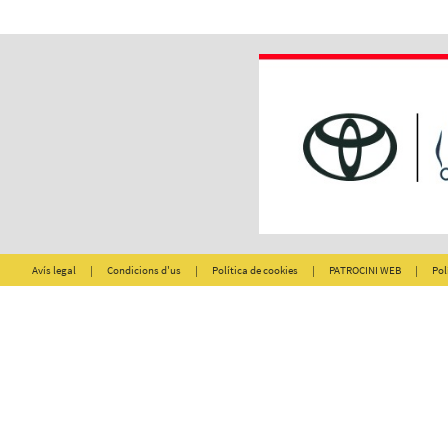
Avís legal
|
Condicions d'us
|
Política de cookies
|
PATROCINI WEB
|
Pol