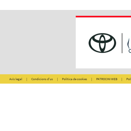
Avís legal
|
Condicions d'us
|
Política de cookies
|
PATROCINI WEB
|
Pol