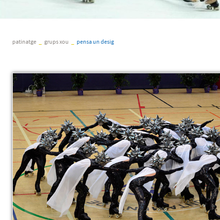
patinatge
_
grups xou
_
pensa un desig