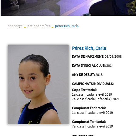
patinatge
_
patinadors/res
_
pérez rich, carla
Pérez Rich, Carla
DATA DE NAIXEMENT:
09/09/2008
DATA D'INICI AL CLUB:
2014
ANY DE DEBUT:
2018
CAMPIONATS INDIVIDUALS:
Copa Territorial:
1a classificada (aleví) 2019
7a. classificada (Infantil A) 2021
Campionat Federació:
1a. classificada (aleví) 2019
Campionat Territorial:
7a. classificada (aleví) 2019