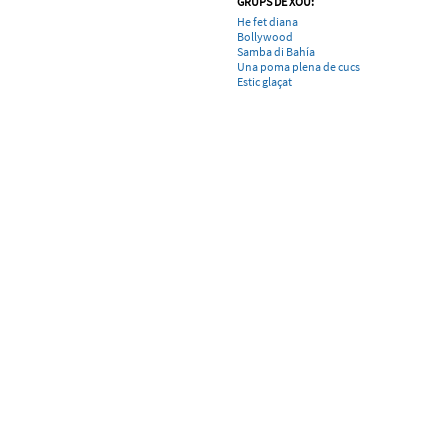
GRUPS DE XOU:
He fet diana
Bollywood
Samba di Bahía
Una poma plena de cucs
Estic glaçat