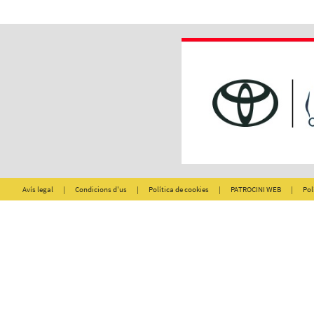
Avís legal
|
Condicions d'us
|
Política de cookies
|
PATROCINI WEB
|
Pol