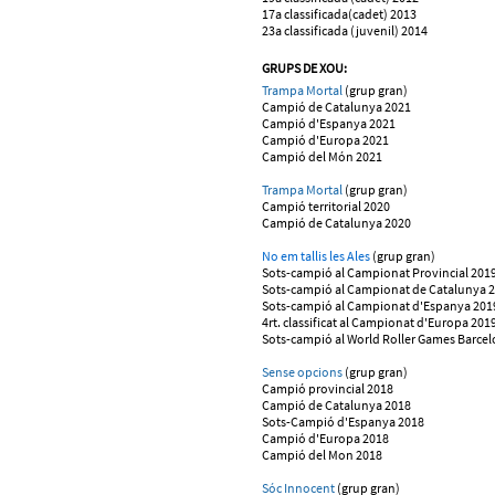
17a classificada(cadet) 2013
23a classificada (juvenil) 2014
GRUPS DE XOU:
Trampa Mortal
(grup gran)
Campió de Catalunya 2021
Campió d'Espanya 2021
Campió d'Europa 2021
Campió del Món 2021
Trampa Mortal
(grup gran)
Campió territorial 2020
Campió de Catalunya 2020
No em tallis les Ales
(grup gran)
Sots-campió al Campionat Provincial 201
Sots-campió al Campionat de Catalunya 
Sots-campió al Campionat d'Espanya 201
4rt. classificat al Campionat d'Europa 201
Sots-campió al World Roller Games Barce
Sense opcions
(grup gran)
Campió provincial 2018
Campió de Catalunya 2018
Sots-Campió d'Espanya 2018
Campió d'Europa 2018
Campió del Mon 2018
Sóc Innocent
(grup gran)