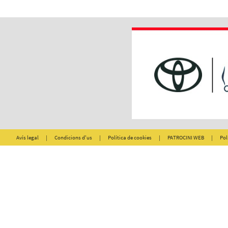
Avís legal
|
Condicions d'us
|
Política de cookies
|
PATROCINI WEB
|
Pol