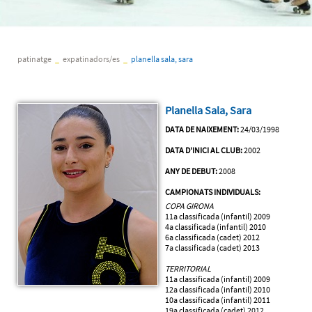
patinatge
_
expatinadors/es
_
planella sala, sara
Planella Sala, Sara
DATA DE NAIXEMENT:
24/03/1998
DATA D'INICI AL CLUB:
2002
ANY DE DEBUT:
2008
CAMPIONATS INDIVIDUALS:
COPA GIRONA
11a classificada (infantil) 2009
4a classificada (infantil) 2010
6a classificada (cadet) 2012
7a classificada (cadet) 2013
TERRITORIAL
11a classificada (infantil) 2009
12a classificada (infantil) 2010
10a classificada (infantil) 2011
19a classificada (cadet) 2012