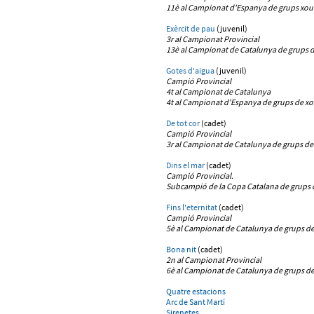
11è
al Campionat d'Espanya
de grups xou 
Exèrcit de pau
(juvenil)
3r al Campionat Provincial
13è al Campionat de Catalunya de grups d
Gotes d'aigua
(juvenil)
Campió Provincial
4t al Campionat de Catalunya
4t
al Campionat d'Espanya de grups de xou
De tot cor
(cadet)
Campió Provincial
3r al Campionat de Catalunya de grups de
Dins el mar
(cadet)
Campió Provincial.
Subcampió de la Copa Catalana de grups 
Fins l'eternitat
(cadet)
Campió Provincial
5è al Campionat de Catalunya de grups de
Bona nit
(cadet)
2n al Campionat Provincial
6è al Campionat de Catalunya de grups de
Quatre estacions
Arc de Sant Martí
Sirenetes