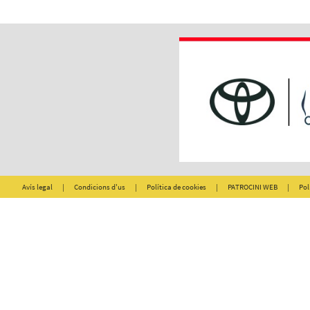
Avís legal
|
Condicions d'us
|
Política de cookies
|
PATROCINI WEB
|
Pol