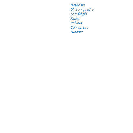
Matrioska
Dins un quadre
S
óm fràgils
Xarlot
Pol Sud
Com un cuc
Marietes