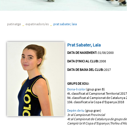
patinatge
_
expatinadors/es
_
prat sabater, laia
Prat Sabater, Laia
DATA DE NAIXEMENT:
31/08/2000
DATA D'INICI AL CLUB:
2008
DATA DE BAIXA DEL CLUB:
2017
GRUPS DE XOU:
Dona-li color
(grup gran B)
4t. classificat al Campionat Territorial 2017
9é. classificat al Campionat de Catalunya 
10é. classificat a la Copa d'Espanya 2018
Depèn de tu
(grup gran)
3r al Campionat Provincial
4t al Campionat de Catalunya de grups de
Campió la VI Copa d'Espanya (Trofeu d'Alc