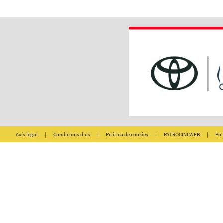
Avís legal
|
Condicions d'us
|
Política de cookies
|
PATROCINI WEB
|
Pol