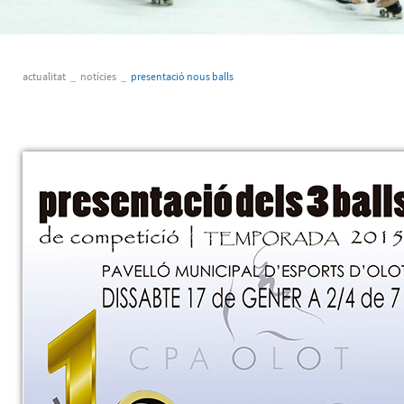
actualitat
_
notícies
_
presentació nous balls