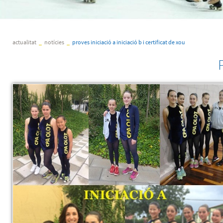
actualitat
_
notícies
_
proves iniciació a iniciació b i certificat de xou