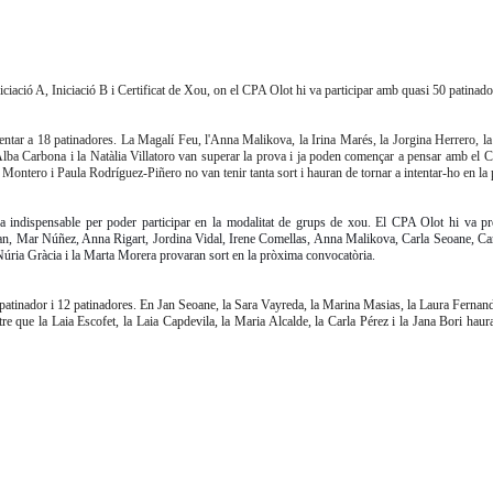
niciació A, Iniciació B i Certificat de Xou, on el CPA Olot hi va participar amb quasi 50 patinad
sentar a 18 patinadores. La Magalí Feu, l'Anna Malikova, la Irina Marés, la Jorgina Herrero, la
lba Carbona i la Natàlia Villatoro van superar la prova i ja poden començar a pensar amb el Ce
ontero i Paula Rodríguez-Piñero no van tenir tanta sort i hauran de tornar a intentar-ho en la
va indispensable per poder participar en la modalitat de grups de xou. El CPA Olot hi va pr
alan, Mar Núñez, Anna Rigart, Jordina Vidal, Irene Comellas, Anna Malikova, Carla Seoane, C
Núria Gràcia i la Marta Morera provaran sort en la pròxima convocatòria.
 patinador i 12 patinadores. En Jan Seoane, la Sara Vayreda, la Marina Masias, la Laura Fernand
e que la Laia Escofet, la Laia Capdevila, la Maria Alcalde, la Carla Pérez i la Jana Bori haur