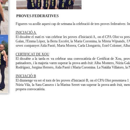
PROVES FEDERATIVES
Figueres va acollir aquest cap de setmana la celebració de tres proves federatives: I
INICIACIÓ A
El dissabte el matí es van celebrar les proves d'Iniciació A, on el CPA Olot va pre
Galan, l'Emma López, la Berta Escofet, la Maria Coromina, la Mireia Wijnands,
l'A
seves companyes Aida Pastó, Marta Morera, Carla Llongarriu, Estel Colomer, Alba M
CERTIFICAT DE XOU
El dissabte a la tarda es va celebrar una convocatòria de Certificat de Xou, pro
patinadores, i la majoria varen superar la prova amb èxit: Alba Montero, Núria G
Rodríguez, Jorgina Herrero, Aida Pastó i Maria Coromina. La Natàlia Villatoro, la 
INICIACIÓ B
El diumenge va ser el torn de les proves d'Iniciació B, on el CPA Olot presentava 1
Núria Vila, la Sara Canseco i la Marina Serret van superar la prova amb èxit, mentr
propera convocatòria.