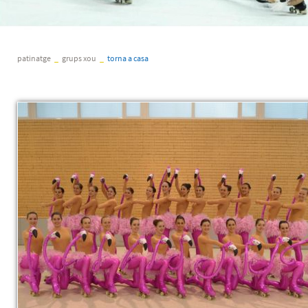
patinatge
_
grups xou
_
torna a casa