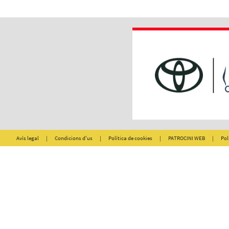
Avís legal
|
Condicions d'us
|
Política de cookies
|
PATROCINI WEB
|
Pol