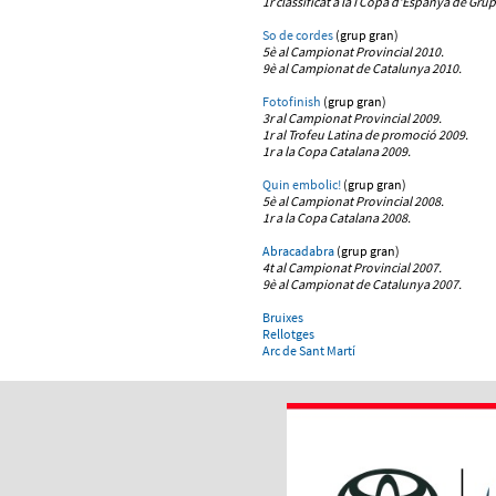
1r classificat a la I Copa d'Espanya de Gru
So de cordes
(grup gran)
5è al Campionat Provincial 2010.
9è al Campionat de Catalunya 2010.
Fotofinish
(grup gran)
3r al Campionat Provincial 2009.
1r al Trofeu Latina de promoció 2009.
1r a la Copa Catalana 2009.
Quin embolic!
(grup gran)
5è al Campionat Provincial 2008.
1r a la Copa Catalana 2008.
Abracadabra
(grup gran)
4t al Campionat Provincial 2007.
9è al Campionat de Catalunya 2007.
Bruixes
Rellotges
Arc de Sant Martí