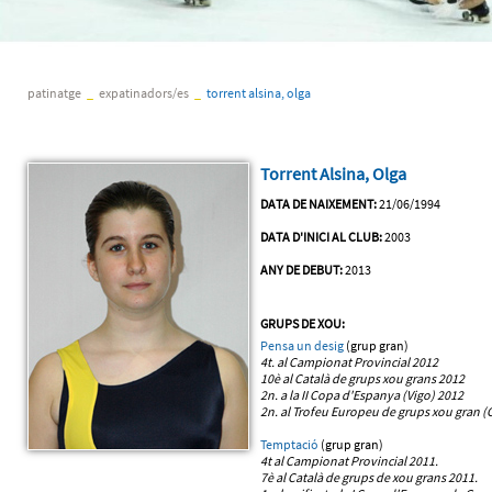
patinatge
_
expatinadors/es
_
torrent alsina, olga
Torrent Alsina, Olga
DATA DE NAIXEMENT:
21/06/1994
DATA D'INICI AL CLUB:
2003
ANY DE DEBUT:
2013
GRUPS DE XOU:
Pensa un desig
(grup gran)
4t. al Campionat Provincial 2012
10è al Català de grups xou grans 2012
2n. a la II Copa d'Espanya (Vigo) 2012
2n. al Trofeu Europeu de grups xou gran (
Temptació
(grup gran)
4t al Campionat Provincial 2011.
7è al Català de grups de xou grans 2011.