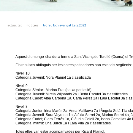
actualitat
_
notícies
_
trofeu bcn avançat llarg 2022
Aquest diumenge s'ha dut a terme a Sant Vicenç de Torelló (Osona) el Trof
Els resultats obtinguts per les notres patinadores han estat els següents:
Nivell 10
Categoria Juvenil: Nora Planiol 1a classificada
Nivell 9
Categoria Sénior: Marina Prat (baixa per lesió)
Categoria Juvenil: Mireia Wijnands 2a i Berta Escofet 3a classificades
Categoria Cadet: Alba Carbona 1a, Carla Perez 2a i Laia Escofet 3a clas
Nivell 8
Categoria Júnior: Irina Marés 2a, Anna Malikova 7a i Àngela Solà 11a cla
Categoria Juvenil: Sara Vayreda 1a, Alèxia Serret 2a, Marina Serret 4a, 
Categoria Cadet; Clara Ferrés 1a, Clàudia Colell 2a, Isona Comellas 4a 
Categoria Infantil: Ona Burch 1a i Laia Vila 2a classificades.
Totes elles van estar acompanyades per Ricard Planiol.