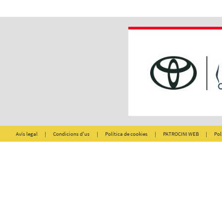
Avís legal
|
Condicions d'us
|
Política de cookies
|
PATROCINI WEB
|
Pol