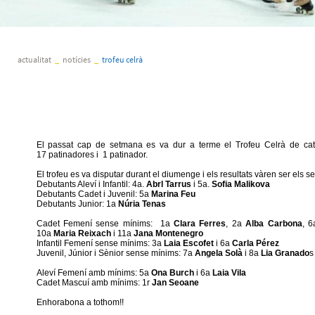
actualitat
_
notícies
_
trofeu celrà
El passat cap de setmana es va dur a terme el Trofeu Celrà de cate
17 patinadores i 1 patinador.
El trofeu es va disputar durant el diumenge i els resultats vàren ser els s
Debutants Aleví i Infantil: 4a.
Abrl Tarrus
i 5a.
Sofia Malikova
Debutants Cadet i Juvenil: 5a
Marina Feu
Debutants Junior: 1a
Núria Tenas
Cadet Femení sense mínims: 1a
Clara Ferres
, 2a
Alba Carbona
, 
10a
Maria Reixach
i 11a
Jana Montenegro
Infantil Femení sense mínims: 3a
Laia Escofet
i 6a
Carla Pérez
Juvenil, Júnior i Sènior sense mínims: 7a
Angela Solà
i 8a
Lia Granado
s
Aleví Femení amb mínims: 5a
Ona Burch
i 6a
Laia Vila
Cadet Mascuí amb mínims: 1r
Jan Seoane
Enhorabona a tothom!!