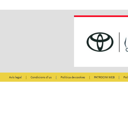
Avís legal
|
Condicions d'us
|
Política de cookies
|
PATROCINI WEB
|
Pol