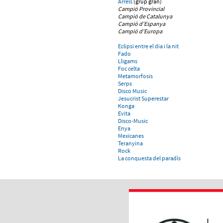
Arrels
(grup gran)
Campió Provincial
Campió de Catalunya
Campió d'Espanya
Campió d'Europa
Eclipsi entre el dia i la nit
Fado
Lligams
Foc celta
Metamorfosis
Serps
Disco Music
Jesucrist Superestar
Konga
Evita
Disco-Music
Enya
Mexicanes
Teranyina
Rock
La conquesta del paradís