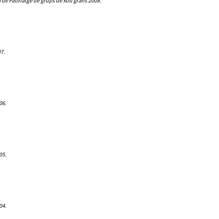
de Patinatge de grups de xou grans 2008.
7.
06.
05.
04.