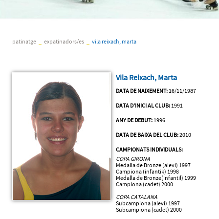
patinatge
_
expatinadors/es
_
vila reixach, marta
Vila Reixach, Marta
DATA DE NAIXEMENT:
16/11/1987
DATA D'INICI AL CLUB:
1991
ANY DE DEBUT:
1996
DATA DE BAIXA DEL CLUB:
2010
CAMPIONATS INDIVIDUALS:
COPA GIRONA
Medalla de Bronze (aleví) 1997
Campiona (infantik) 1998
Medalla de Bronze(infantil) 1999
Campiona (cadet) 2000
COPA CATALANA
Subcampiona (aleví) 1997
Subcampiona (cadet) 2000