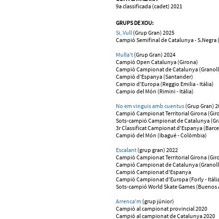
9a classificada (cadet) 2021
GRUPS DE XOU:
Si, Vull
(Grup Gran) 2025
Campió Semifinal de Catalunya - S.Negra 
Mulla't
(Grup Gran) 2024
Campió Open Catalunya (Girona)
Campió Campionat de Catalunya (Granoll
Campió d'Espanya (Santander)
Campio d'Europa (Reggio Emilia - Itàlia)
Campio del Món (Rimini - Itàlia)
No em vinguis amb cuentus
(Grup Gran) 2
Campió Campionat Territorial Girona (Gir
Sots-campió Campionat de Catalunya (Gra
3r Classificat Campionat d'Espanya (Barce
Campió del Món (Ibagué - Colòmbia)
Escalant
(grup gran) 2022
Campió Campionat Territorial Girona (Gir
Campió Campionat de Catalunya (Granoll
Campió Campionat d'Espanya
Campió Campionat d'Europa (Forly - Itàli
Sots-campió World Skate Games (Buenos Ai
Arrenca'm
(grup júnior)
Campió al campionat provincial 2020
Campió al campionat de Catalunya 2020