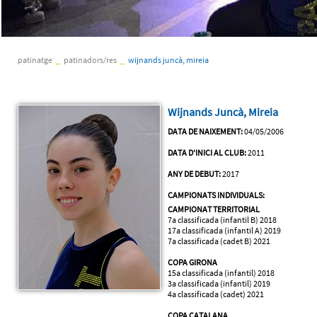
patinatge
_
patinadors/res
_
wijnands juncà, mireia
Wijnands Juncà, Mireia
DATA DE NAIXEMENT:
04/05/2006
DATA D'INICI AL CLUB:
2011
ANY DE DEBUT:
2017
CAMPIONATS INDIVIDUALS:
CAMPIONAT TERRITORIAL
7a classificada (infantil B) 2018
17a classificada (infantil A) 2019
7a classificada (cadet B) 2021
COPA GIRONA
15a classificada (infantil) 2018
3a classificada (infantil) 2019
4a classificada (cadet) 2021
COPA CATALANA