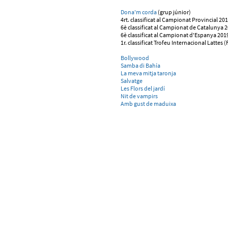
Dona'm corda
(grup júnior)
4rt. classificat al Campionat Provincial 20
6è classificat al Campionat de Catalunya 
6è classificat al Campionat d'Espanya 201
1r. classificat Trofeu Internacional Lattes 
Bollywood
Samba di Bahía
La meva mitja taronja
Salvatge
Les Flors del jardí
Nit de vampirs
Amb gust de maduixa