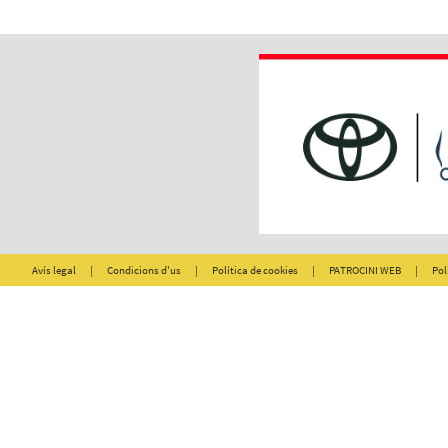
Avís legal
|
Condicions d'us
|
Política de cookies
|
PATROCINI WEB
|
Pol