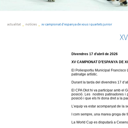
actualitat
_
notícies
_
xv campionat d'espanya de xous i quartets junior
XV
Divendres 17 d’abril de 2026
XV CAMPIONAT D’ESPANYA DE XOU
El Poliesportiu Municipal Francisco 
patinatge artístic.
Durant la tarda del divendres 17 d’ab
El CPA Olot hi va participar amb el 
posició. Les nostres patinadores i 
posició i que els hi dona dret a la pa
L’equip va estar acompanyat de la 
I com sempre, una marea groga de fam
La World Cup es disputarà a Cesena (