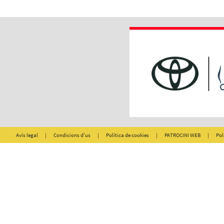
Avís legal
|
Condicions d'us
|
Política de cookies
|
PATROCINI WEB
|
Pol