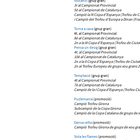
Volcànic
(grup gran)
3r al Campionat Provincial
5è al Campionat de Catalunya
Campió la IV Copa d'Espanya (Trofeu de Ci
i Campió del Trofeu d'Europa a Dinan (Fra
Torna a casa
(grup gran)
4t. al Campionat Provincial
8è al Campionat de Catalunya
2n a la III Copa d'Espanya (Trofeu de Ciuta
Pensa un desig
(grup gran)
4t. al Campionat Provincial
10è al Campionat de Catalunya
2n a la II Copa d'Espanya (Trofeu de Ciutat
2n al Trofeu Europeu de grups xou grans 2
Temptació
(grup gran)
4t al Campionat Provincial
7è al Campionat de Catalunya
Campió de la I Copa d'Espanya (Trofeu Ciu
Puzlemania
(promoció)
Campió Trofeu Girona
Subcampió de la Copa Girona
Campió de la Copa Catalana de grups de 
Dansa celta
(promoció)
Campió Trofeu Girona
de grups de xou gr
Sota les flames
(promoció)