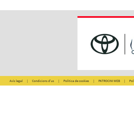
Avís legal
|
Condicions d'us
|
Política de cookies
|
PATROCINI WEB
|
Pol