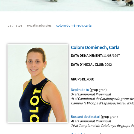
patinatge
_
expatinadors/es
_
colom domènech, carla
Colom Domènech, Carla
DATA DE NAIXEMENT:
11/03/1997
DATA D'INICI AL CLUB:
2002
GRUPS DE XOU:
Depèn de tu
(grup gran)
3r al Campionat Provincial
4t al Campionat de Catalunya
de grups de
Campió la VI Copa d'Espanya (Trofeu d'Alc
Buscant destinatari
(grup gran)
4t al Campionat Provincial
7è al Campionat de Catalunya
de grups de