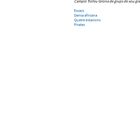
Campió Trofeu Girona
de grups de xou gr
Escacs
Dansa africana
Quatre estacions
Pirates